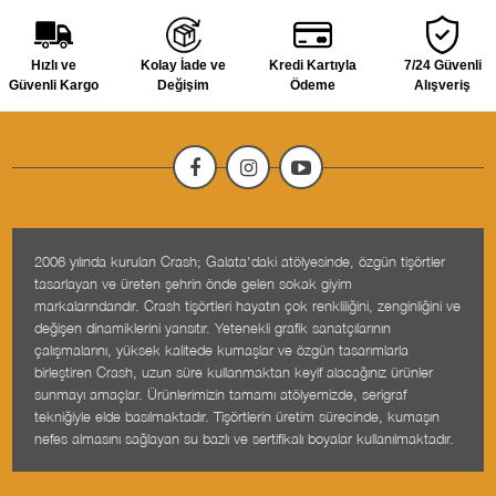
Hızlı ve
Kolay İade ve
Kredi Kartıyla
7/24 Güvenli
Güvenli Kargo
Değişim
Ödeme
Alışveriş
2006 yılında kurulan Crash; Galata'daki atölyesinde, özgün tişörtler
tasarlayan ve üreten şehrin önde gelen sokak giyim
markalarındandır. Crash tişörtleri hayatın çok renkliliğini, zenginliğini ve
değişen dinamiklerini yansıtır. Yetenekli grafik sanatçılarının
çalışmalarını, yüksek kalitede kumaşlar ve özgün tasarımlarla
birleştiren Crash, uzun süre kullanmaktan keyif alacağınız ürünler
sunmayı amaçlar. Ürünlerimizin tamamı atölyemizde, serigraf
tekniğiyle elde basılmaktadır. Tişörtlerin üretim sürecinde, kumaşın
nefes almasını sağlayan su bazlı ve sertifikalı boyalar kullanılmaktadır.