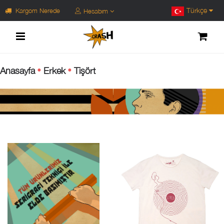
Türkçe
Kargom Nerede
Hesabım
Anasayfa
Erkek
Tişört