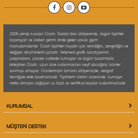
2006 yılında kurulan Crash; Galata'daki atölyesinde, özgün tişörtler
tasarlayan ve üreten şehrin önde gelen sokak giyim
markalarındandır. Crash tişörtleri hayatın çok renkliliğini, zenginliğini ve
değişen dinamiklerini yansıtır. Yetenekli grafik sanatçılarının
çalışmalarını, yüksek kalitede kumaşlar ve özgün tasarımlarla
birleştiren Crash, uzun süre kullanmaktan keyif alacağınız ürünler
sunmayı amaçlar. Ürünlerimizin tamamı atölyemizde, serigraf
tekniğiyle elde basılmaktadır. Tişörtlerin üretim sürecinde, kumaşın
nefes almasını sağlayan su bazlı ve sertifikalı boyalar kullanılmaktadır.
KURUMSAL
MÜŞTERI DESTEK