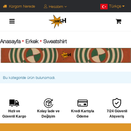
Türkçe
Kargom Nerede
Hesabım
Anasayfa
Erkek
Sweatshirt
Bu kategoride ürün bulunamadı.
Hızlı ve
Kolay İade ve
Kredi Kartıyla
7/24 Güvenli
Güvenli Kargo
Değişim
Ödeme
Alışveriş