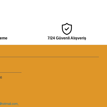
deme
7/24 Güvenli Alışveriş
35
@hotmail.com
,