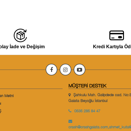
olay İade ve Değişim
Kredi Kartıyla Ö
MÜŞTERI DESTEK
Şahkulu Mah. Galipdede cad. No:
an Metni
Galata Beyoğlu İstanbul
ı
Ş
0535 285 84 47
crash@crashgalata.com
,
ahmet_kutal