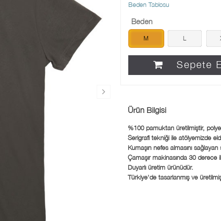
Beden Tablosu
Beden
M
L
Sepete E
Ürün Bilgisi
%100 pamuktan üretilmiştir, polye
Serigrafi tekniği ile atölyemizde eld
Kumaşın nefes almasını sağlayan su b
Çamaşır makinasında 30 derece ile
Duyarlı üretim ürünüdür.
Türkiye'de tasarlanmış ve üretilmişt