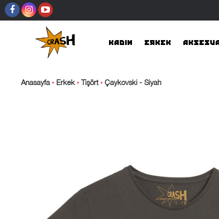
KADIN
ERKEK
AKSESU
Anasayfa
Erkek
Tişört
Çaykovski - Siyah