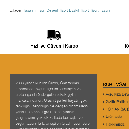
Tasarım Tişört
Desenli Tişört
Baskılı Tişört
Tişört Tasarım
Etiketler:
Hızlı ve Güvenli Kargo
K
2006 yılında kurulan Crash; Galata'daki
KURUMSAL
atölyesinde, özgün tişörtler tasarlayan ve
Açık Rıza Bey
üreten şehrin önde gelen sokak giyim
markalarındandır. Crash tişörtleri hayatın çok
Gizlilik Politikas
renkliliğini, zenginliğini ve değişen dinamiklerini
TOPTAN SATI
yansıtır. Yetenekli grafik sanatçılarının
Ürün İade
çalışmalarını, yüksek kalitede kumaşlar ve
özgün tasarımlarla birleştiren Crash, uzun süre
Hakkımızda
kullanmaktan keyif alacağınız ürünler sunmayı