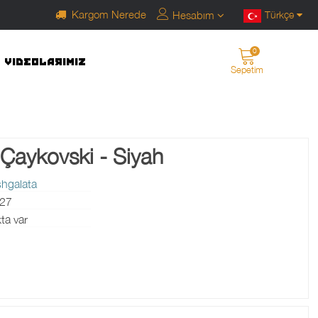
Kargom Nerede
Hesabım
Türkçe
0
VIDEOLARIMIZ
Sepetim
Çaykovski - Siyah
hgalata
27
ta var