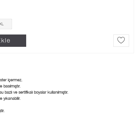
XL
kle
ster içermez.
e basılmıştır.
azlı ve sertifikalı boyalar kullanılmıştır.
 yıkanabilir.
ir.