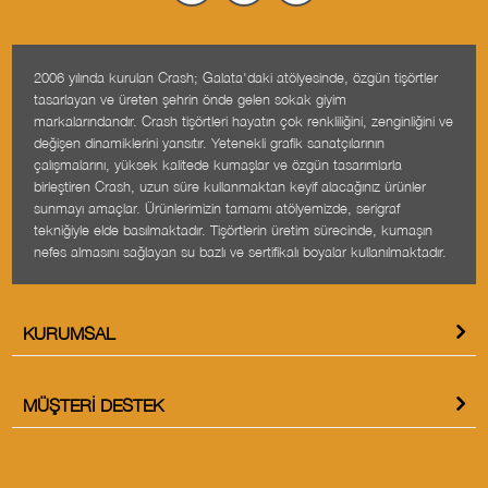
2006 yılında kurulan Crash; Galata'daki atölyesinde, özgün tişörtler
tasarlayan ve üreten şehrin önde gelen sokak giyim
markalarındandır. Crash tişörtleri hayatın çok renkliliğini, zenginliğini ve
değişen dinamiklerini yansıtır. Yetenekli grafik sanatçılarının
çalışmalarını, yüksek kalitede kumaşlar ve özgün tasarımlarla
birleştiren Crash, uzun süre kullanmaktan keyif alacağınız ürünler
sunmayı amaçlar. Ürünlerimizin tamamı atölyemizde, serigraf
tekniğiyle elde basılmaktadır. Tişörtlerin üretim sürecinde, kumaşın
nefes almasını sağlayan su bazlı ve sertifikalı boyalar kullanılmaktadır.
KURUMSAL
MÜŞTERI DESTEK