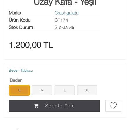
Uzay Kafa - Yeşil
Marka
Crashgalata
Ürün Kodu
CT174
Stok Durum
Stokta var
1.200,00 TL
Beden Tablosu
Beden
S
M
L
XL
Sepete Ekle