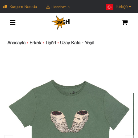
Türkçe
Kargom Nerede
Hesabım
Anasayfa
Erkek
Tişört
Uzay Kafa - Yeşil