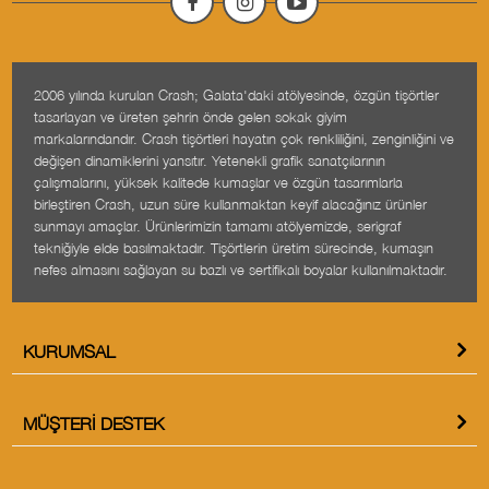
2006 yılında kurulan Crash; Galata'daki atölyesinde, özgün tişörtler
tasarlayan ve üreten şehrin önde gelen sokak giyim
markalarındandır. Crash tişörtleri hayatın çok renkliliğini, zenginliğini ve
değişen dinamiklerini yansıtır. Yetenekli grafik sanatçılarının
çalışmalarını, yüksek kalitede kumaşlar ve özgün tasarımlarla
birleştiren Crash, uzun süre kullanmaktan keyif alacağınız ürünler
sunmayı amaçlar. Ürünlerimizin tamamı atölyemizde, serigraf
tekniğiyle elde basılmaktadır. Tişörtlerin üretim sürecinde, kumaşın
nefes almasını sağlayan su bazlı ve sertifikalı boyalar kullanılmaktadır.
KURUMSAL
MÜŞTERI DESTEK