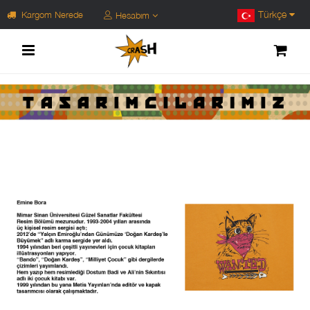
Türkçe
Kargom Nerede
Hesabım