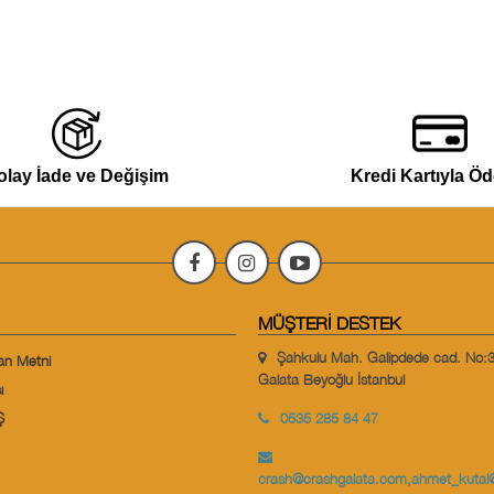
olay İade ve Değişim
Kredi Kartıyla Ö
MÜŞTERI DESTEK
Şahkulu Mah. Galipdede cad. No:
an Metni
Galata Beyoğlu İstanbul
ı
Ş
0535 285 84 47
crash@crashgalata.com
,
ahmet_kutal