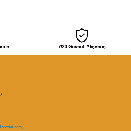
deme
7/24 Güvenli Alışveriş
35
@hotmail.com
,