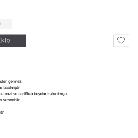
L
kle
ster içermez.
e basılmıştır.
azlı ve sertifikalı boyalar kullanılmıştır.
yıkanabilir.
ir.