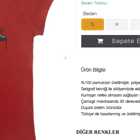
Beden Tablosu
Beden
S
M
Sepete E
Ürün Bilgisi
%100 pamuktan üretilmiştir, polye
Serigrafi tekniği ile atölyemizde eld
Kumaşın nefes almasını sağlayan su b
Çamaşır makinasında 30 derecede 
Duyarlı üretim ürünüdür.
Türkiye'de tasarlanmış ve üretilmişt
DIĞER RENKLER