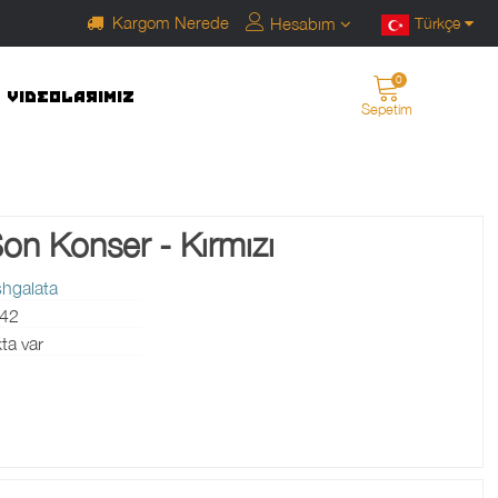
Kargom Nerede
Hesabım
Türkçe
0
VIDEOLARIMIZ
Sepetim
on Konser - Kırmızı
hgalata
42
ta var