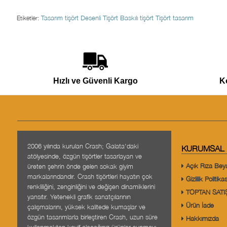
Tasarım tişört
Desenli Tişört
Baskılı tişört
Tişört tasarım
Etiketler:
Hızlı ve Güvenli Kargo
K
2006 yılında kurulan Crash; Galata'daki
KURUMSAL
atölyesinde, özgün tişörtler tasarlayan ve
Açık Rıza Bey
üreten şehrin önde gelen sokak giyim
markalarındandır. Crash tişörtleri hayatın çok
Gizlilik Politikas
renkliliğini, zenginliğini ve değişen dinamiklerini
TOPTAN SATI
yansıtır. Yetenekli grafik sanatçılarının
Ürün İade
çalışmalarını, yüksek kalitede kumaşlar ve
özgün tasarımlarla birleştiren Crash, uzun süre
Hakkımızda
kullanmaktan keyif alacağınız ürünler sunmayı