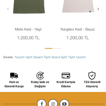
Metis Kedi - Yeşil
Nargileci Kedi - Beyaz
1.200,00 TL
1.200,00 TL
Tasarım tişört
Desenli Tişört
Baskılı tişört
Tişört tasarım
Etiketler:
Hızlı ve
Kolay İade ve
Kredi Kartıyla
7/24 Güvenli
Güvenli Kargo
Değişim
Ödeme
Alışveriş