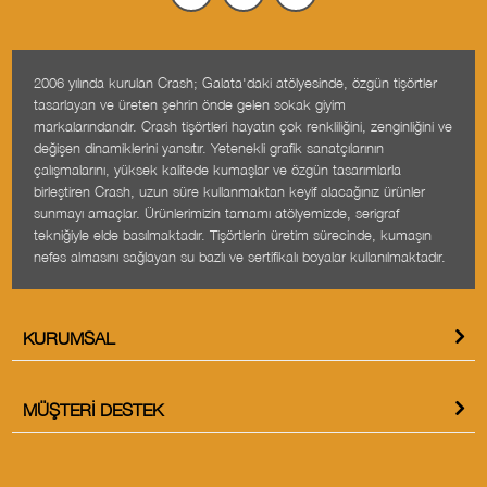
2006 yılında kurulan Crash; Galata'daki atölyesinde, özgün tişörtler
tasarlayan ve üreten şehrin önde gelen sokak giyim
markalarındandır. Crash tişörtleri hayatın çok renkliliğini, zenginliğini ve
değişen dinamiklerini yansıtır. Yetenekli grafik sanatçılarının
çalışmalarını, yüksek kalitede kumaşlar ve özgün tasarımlarla
birleştiren Crash, uzun süre kullanmaktan keyif alacağınız ürünler
sunmayı amaçlar. Ürünlerimizin tamamı atölyemizde, serigraf
tekniğiyle elde basılmaktadır. Tişörtlerin üretim sürecinde, kumaşın
nefes almasını sağlayan su bazlı ve sertifikalı boyalar kullanılmaktadır.
KURUMSAL
MÜŞTERI DESTEK