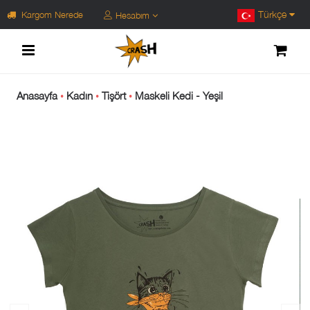
Türkçe
Kargom Nerede
Hesabım
Anasayfa
Kadın
Tişört
Maskeli Kedi - Yeşil