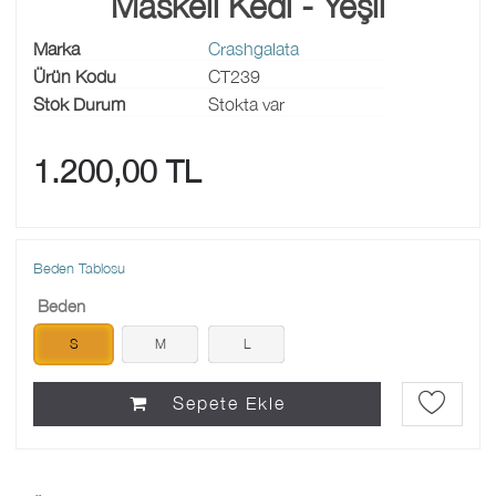
Maskeli Kedi - Yeşil
Marka
Crashgalata
Ürün Kodu
CT239
Stok Durum
Stokta var
1.200,00 TL
Beden Tablosu
Beden
S
M
L
Sepete Ekle