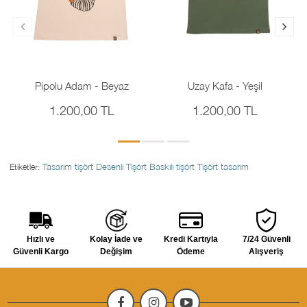
Pipolu Adam - Beyaz
Uzay Kafa - Yeşil
1.200,00 TL
1.200,00 TL
Tasarım tişört
Desenli Tişört
Baskılı tişört
Tişört tasarım
Etiketler:
Hızlı ve
Kolay İade ve
Kredi Kartıyla
7/24 Güvenli
Güvenli Kargo
Değişim
Ödeme
Alışveriş