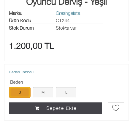
Oyuncu Derviş - Yeşil
Marka
Crashgalata
Ürün Kodu
CT244
Stok Durum
Stokta var
1.200,00 TL
Beden Tablosu
Beden
S
M
L
Sepete Ekle