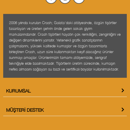
2006 yılında kurulan Crash; Galata'daki atölyesinde, özgün tişörtler
tasarlayan ve üreten şehrin önde gelen sokak giyim
markalarındandır. Crash tişörtleri hayatın çok renkliliğini, zenginliğini ve
değişen dinamiklerini yansıtır. Yetenekli grafik sanatçılarının
çalışmalarını, yüksek kalitede kumaşlar ve özgün tasarımlarla
birleştiren Crash, uzun süre kullanmaktan keyif alacağınız ürünler
sunmayı amaçlar. Ürünlerimizin tamamı atölyemizde, serigraf
tekniğiyle elde basılmaktadır. Tişörtlerin üretim sürecinde, kumaşın
nefes almasını sağlayan su bazlı ve sertifikalı boyalar kullanılmaktadır.
KURUMSAL
MÜŞTERI DESTEK