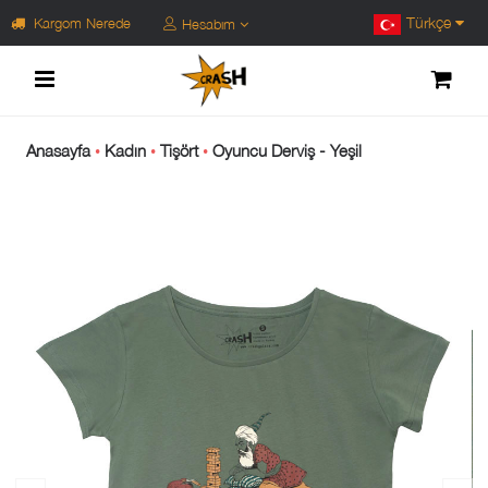
Türkçe
Kargom Nerede
Hesabım
Anasayfa
Kadın
Tişört
Oyuncu Derviş - Yeşil