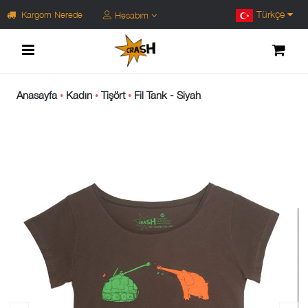
Türkçe
Kargom Nerede
Hesabım
Anasayfa
Kadın
Tişört
Fil Tank - Siyah