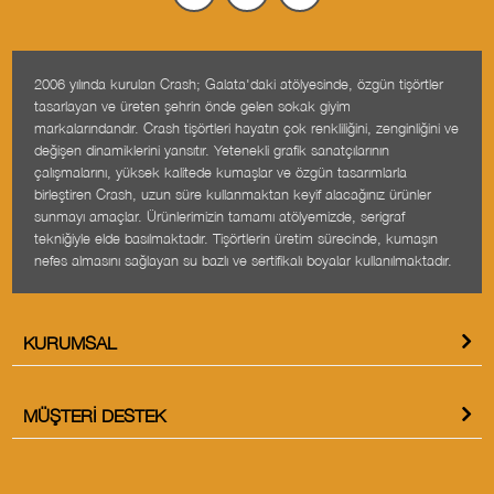
2006 yılında kurulan Crash; Galata'daki atölyesinde, özgün tişörtler
tasarlayan ve üreten şehrin önde gelen sokak giyim
markalarındandır. Crash tişörtleri hayatın çok renkliliğini, zenginliğini ve
değişen dinamiklerini yansıtır. Yetenekli grafik sanatçılarının
çalışmalarını, yüksek kalitede kumaşlar ve özgün tasarımlarla
birleştiren Crash, uzun süre kullanmaktan keyif alacağınız ürünler
sunmayı amaçlar. Ürünlerimizin tamamı atölyemizde, serigraf
tekniğiyle elde basılmaktadır. Tişörtlerin üretim sürecinde, kumaşın
nefes almasını sağlayan su bazlı ve sertifikalı boyalar kullanılmaktadır.
KURUMSAL
MÜŞTERI DESTEK