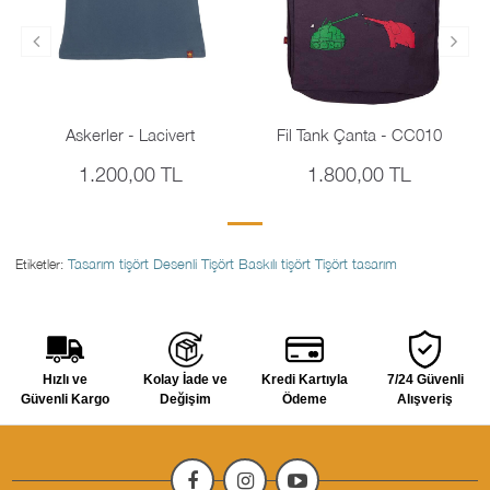
Askerler - Lacivert
Fil Tank Çanta - CC010
1.200,00 TL
1.800,00 TL
Tasarım tişört
Desenli Tişört
Baskılı tişört
Tişört tasarım
Etiketler:
Hızlı ve
Kolay İade ve
Kredi Kartıyla
7/24 Güvenli
Güvenli Kargo
Değişim
Ödeme
Alışveriş