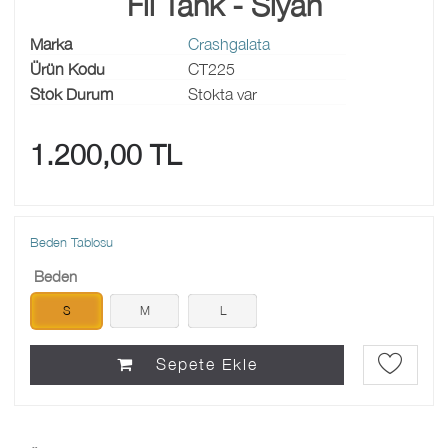
Fil Tank - Siyah
Marka
Crashgalata
Ürün Kodu
CT225
Stok Durum
Stokta var
1.200,00 TL
Beden Tablosu
Beden
S
M
L
Sepete Ekle