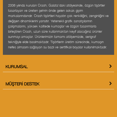
2006 yılında kurulan Crash; Galata'daki atölyesinde, özgün tişörtler
tasarlayan ve üreten şehrin önde gelen sokak giyim
markalarındandır. Crash tişörtleri hayatın çok renkliliğini, zenginliğini ve
değişen dinamiklerini yansıtır. Yetenekli grafik sanatçılarının
çalışmalarını, yüksek kalitede kumaşlar ve özgün tasarımlarla
birleştiren Crash, uzun süre kullanmaktan keyif alacağınız ürünler
sunmayı amaçlar. Ürünlerimizin tamamı atölyemizde, serigraf
tekniğiyle elde basılmaktadır. Tişörtlerin üretim sürecinde, kumaşın
nefes almasını sağlayan su bazlı ve sertifikalı boyalar kullanılmaktadır.
KURUMSAL
MÜŞTERI DESTEK