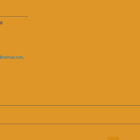
35
@hotmail.com
,