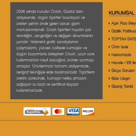
2006 yılında kurulan Crash; Galata'daki
KURUMSAL
atölyesinde, özgün tişörtler tasarlayan ve
Açık Rıza Bey
üreten şehrin önde gelen sokak giyim
markalarındandır. Crash tişörtleri hayatın çok
Gizlilik Politikas
renkliliğini, zenginliğini ve değişen dinamiklerini
TOPTAN SATI
yansıtır. Yetenekli grafik sanatçılarının
Ürün İade
çalışmalarını, yüksek kalitede kumaşlar ve
özgün tasarımlarla birleştiren Crash, uzun süre
Hakkımızda
kullanmaktan keyif alacağınız ürünler sunmayı
Havale / Eft i
amaçlar. Ürünlerimizin tamamı atölyemizde,
Sıkça Sorulan 
serigraf tekniğiyle elde basılmaktadır. Tişörtlerin
üretim sürecinde, kumaşın nefes almasını
Bize Ulaşın
sağlayan su bazlı ve sertifikalı boyalar
Sipariş Takibi
kullanılmaktadır.