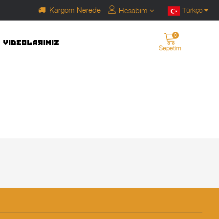
Kargom Nerede
Hesabım
Türkçe
0
VIDEOLARIMIZ
Sepetim