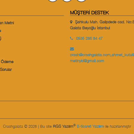
MÜŞTERI DESTEK
Şahkulu Mah. Galipdede cad. No:
an Metni
Galata Beyoğlu İstanbul
ı
Ş
0535 285 84 47
crash@crashgalata.com
,
ahmet_kutal
metinyld@gmail.com
le Ödeme
Sorular
®
Crashgalata © 2026 | Bu site
RGS Yazılım
E-ticaret Yazılımı
ile hazırlanmıştır