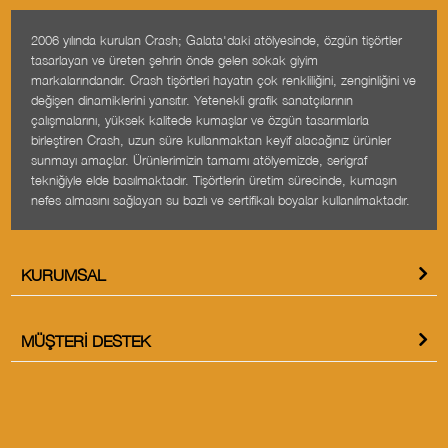
2006 yılında kurulan Crash; Galata'daki atölyesinde, özgün tişörtler
tasarlayan ve üreten şehrin önde gelen sokak giyim
markalarındandır. Crash tişörtleri hayatın çok renkliliğini, zenginliğini ve
değişen dinamiklerini yansıtır. Yetenekli grafik sanatçılarının
çalışmalarını, yüksek kalitede kumaşlar ve özgün tasarımlarla
birleştiren Crash, uzun süre kullanmaktan keyif alacağınız ürünler
sunmayı amaçlar. Ürünlerimizin tamamı atölyemizde, serigraf
tekniğiyle elde basılmaktadır. Tişörtlerin üretim sürecinde, kumaşın
nefes almasını sağlayan su bazlı ve sertifikalı boyalar kullanılmaktadır.
KURUMSAL
MÜŞTERI DESTEK